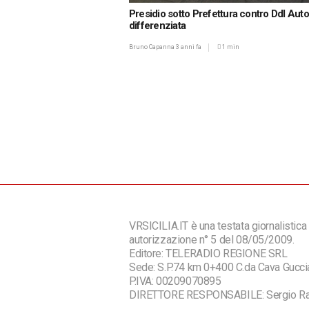
Presidio sotto Prefettura contro Ddl Aut
differenziata
Bruno Capanna
3 anni fa
1 min
VRSICILIA.IT è una testata giornalistica 
autorizzazione n° 5 del 08/05/2009.
Editore: TELERADIO REGIONE SRL
Sede: S.P.74 km 0+400 C.da Cava Guc
P.IVA: 00209070895
DIRETTORE RESPONSABILE: Sergio R