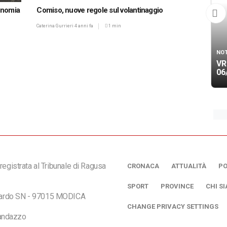
onomia
Comiso, nuove regole sul volantinaggio
Caterina Gurrieri
4 anni fa
1 min
NOT
VR
06
registrata al Tribunale di Ragusa
CRONACA
ATTUALITÀ
PO
SPORT
PROVINCE
CHI S
ciardo SN - 97015 MODICA
CHANGE PRIVACY SETTINGS
andazzo