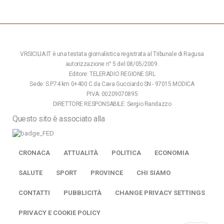
VRSICILIA.IT è una testata giornalistica registrata al Tribunale di Ragusa
autorizzazione n° 5 del 08/05/2009.
Editore: TELERADIO REGIONE SRL
Sede: S.P.74 km 0+400 C.da Cava Gucciardo SN - 97015 MODICA
P.IVA: 00209070895
DIRETTORE RESPONSABILE: Sergio Randazzo
Questo sito è associato alla
CRONACA
ATTUALITÀ
POLITICA
ECONOMIA
SALUTE
SPORT
PROVINCE
CHI SIAMO
CONTATTI
PUBBLICITÀ
CHANGE PRIVACY SETTINGS
PRIVACY E COOKIE POLICY