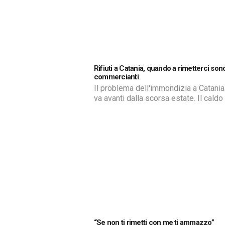
Rifiuti a Catania, quando a rimetterci sono
commercianti
Il problema dell'immondizia a Catania
va avanti dalla scorsa estate. Il caldo 
temperature di questo periodo aumen
cattivi odori e il pericolo di incendi.
Peggiorando ulteriormente la situazi
che penalizza anche i commercianti
“Se non ti rimetti con me ti ammazzo”