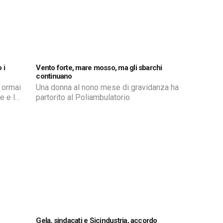
 i
Vento forte, mare mosso, ma gli sbarchi
continuano
 ormai
Una donna al nono mese di gravidanza ha
e e le
partorito al Poliambulatorio
tano i
one
Gela, sindacati e Sicindustria, accordo