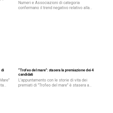
Numeri e Associazioni di categoria
confermano il trend negativo relativo alla
presenza turistica in provincia di Ragusa.
Ma in particolare ad Ibla e a Marina di
Ragusa l'opposizione attacca
l'amministrazione per non aver fatto
abbastanza per attirare presenze.
 di
“Trofeo del mare”: stasera la premiazione dei 4
candidati
 Mare"
L'appuntamento con le storie di vita dei
sta
premiati di "Trofeo del mare" è stasera a
partire dalle 20.45. La manifestazione si
u della
svolgerà all'interno di Branchie Village, nel
borgo marinaro di Scoglitti