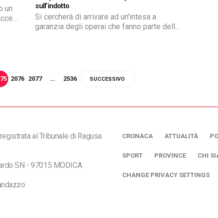
sull’indotto
o un
Si cercherà di arrivare ad un'intesa a
acce
garanzia degli operai che fanno parte della
lista di disponibilità
75
2076
2077
…
2536
SUCCESSIVO
registrata al Tribunale di Ragusa
CRONACA
ATTUALITÀ
PO
SPORT
PROVINCE
CHI S
ciardo SN - 97015 MODICA
CHANGE PRIVACY SETTINGS
andazzo