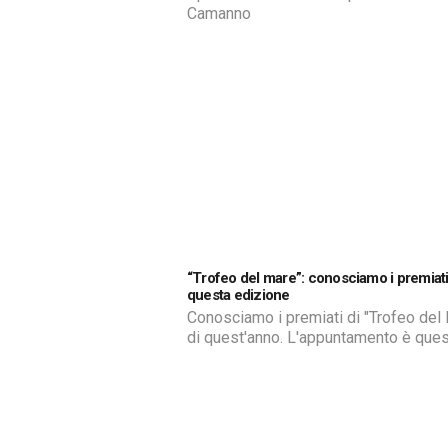
Camanno
“Trofeo del mare”: conosciamo i premiati
questa edizione
Conosciamo i premiati di "Trofeo del
di quest'anno. L'appuntamento è que
sera a Scoglitti all'interno di Branchie
Village a partire dalle 20:45 per il clo
manifestazione