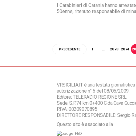
I Carabinieri di Catania hanno arrestat
50enne, ritenuto responsabile di min
ed atti persecutori
1
…
2073
2074
20
PRECEDENTE
VRSICILIA.IT è una testata giornalistica 
autorizzazione n° 5 del 08/05/2009.
Editore: TELERADIO REGIONE SRL
Sede: S.P.74 km 0+400 C.da Cava Guc
P.IVA: 00209070895
DIRETTORE RESPONSABILE: Sergio R
Questo sito è associato alla