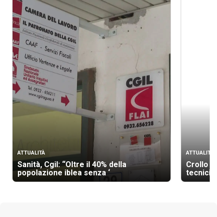
ATTUALITÀ
ATTUALITÀ
Sanità, Cgil: “Oltre il 40% della
Crollo p
popolazione iblea senza ‘
tecnici