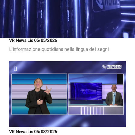
Loaded
:
Unmute
VR News Lis 05/05/2026
12.92%
L’informazione quotidiana nella lingua dei segni
VR News Lis 05/08/2026