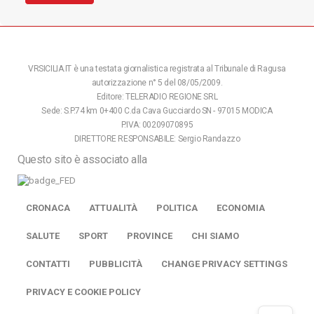
VRSICILIA.IT è una testata giornalistica registrata al Tribunale di Ragusa
autorizzazione n° 5 del 08/05/2009.
Editore: TELERADIO REGIONE SRL
Sede: S.P.74 km 0+400 C.da Cava Gucciardo SN - 97015 MODICA
P.IVA: 00209070895
DIRETTORE RESPONSABILE: Sergio Randazzo
Questo sito è associato alla
CRONACA
ATTUALITÀ
POLITICA
ECONOMIA
SALUTE
SPORT
PROVINCE
CHI SIAMO
CONTATTI
PUBBLICITÀ
CHANGE PRIVACY SETTINGS
PRIVACY E COOKIE POLICY