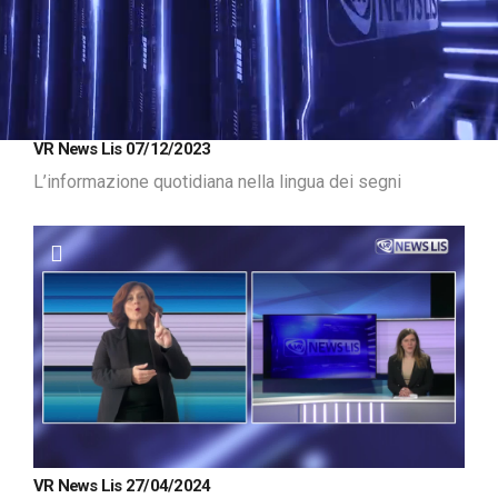
Loaded
:
Unmute
VR News Lis 07/12/2023
13.63%
L’informazione quotidiana nella lingua dei segni
VR News Lis 27/04/2024