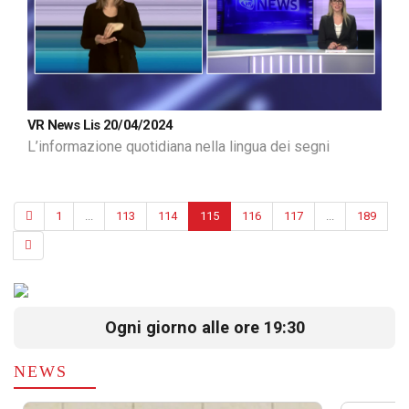
VR News Lis 20/04/2024
L’informazione quotidiana nella lingua dei segni
1
...
113
114
115
116
117
...
189
Ogni giorno alle ore 19:30
NEWS