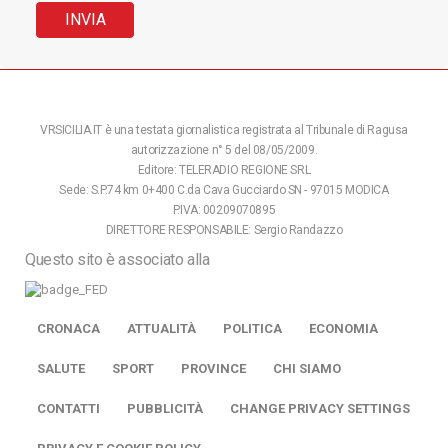
VRSICILIA.IT è una testata giornalistica registrata al Tribunale di Ragusa
autorizzazione n° 5 del 08/05/2009.
Editore: TELERADIO REGIONE SRL
Sede: S.P.74 km 0+400 C.da Cava Gucciardo SN - 97015 MODICA
P.IVA: 00209070895
DIRETTORE RESPONSABILE: Sergio Randazzo
Questo sito è associato alla
CRONACA
ATTUALITÀ
POLITICA
ECONOMIA
SALUTE
SPORT
PROVINCE
CHI SIAMO
CONTATTI
PUBBLICITÀ
CHANGE PRIVACY SETTINGS