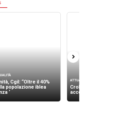
S
UALITÀ
ATTUALITÀ
ità, Cgil: “Oltre il 40%
lla popolazione iblea
Crollo palazzina, gli
nza ‘
accertamenti tecnici