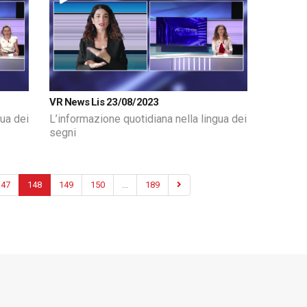
VR News Lis 23/08/2023
gua dei
L’informazione quotidiana nella lingua dei
segni
147
148
149
150
...
189