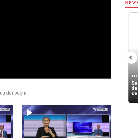
NEW
ATT
San
de
gua dei segni
se