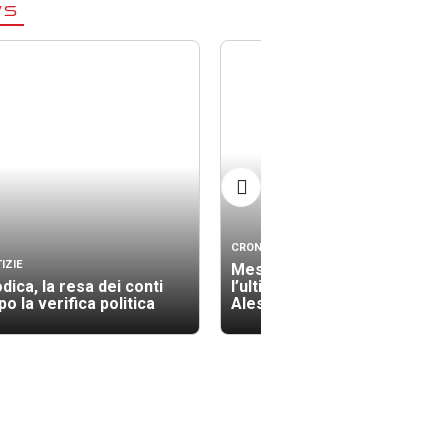
WS
CRONACA
IZIE
Messina si ferma per
dica, la resa dei conti
l’ultimo saluto ad
o la verifica politica
Alessandra Frazzica