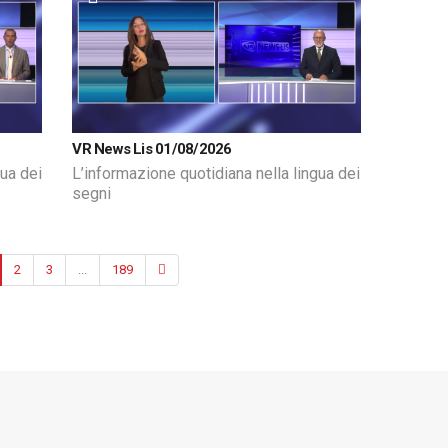
VR News Lis 01/08/2026
gua dei
L’informazione quotidiana nella lingua dei
segni
2
3
...
189