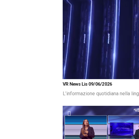
Loaded
:
Unmute
VR News Lis 09/06/2026
10.55%
L’informazione quotidiana nella lin