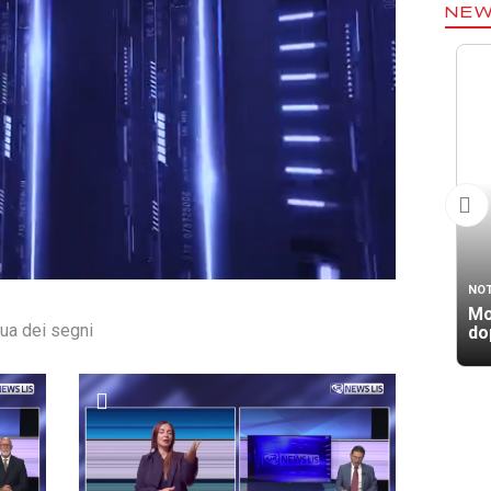
NE
NOT
Mo
gua dei segni
dop