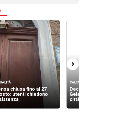
S
UALITÀ
CALTANISSETTA
nsa chiusa fino al 27
Decimo giorno di presidio a
osto: utenti chiedono
Gela: “Ficarra venga in
sistenza
città”