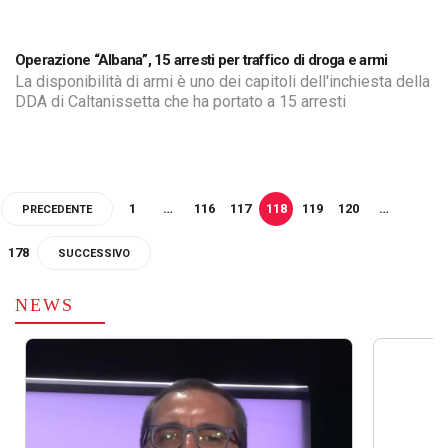
Operazione “Albana”, 15 arresti per traffico di droga e armi
La disponibilità di armi è uno dei capitoli dell'inchiesta della
DDA di Caltanissetta che ha portato a 15 arresti
1
…
116
117
118
119
120
…
PRECEDENTE
178
SUCCESSIVO
NEWS