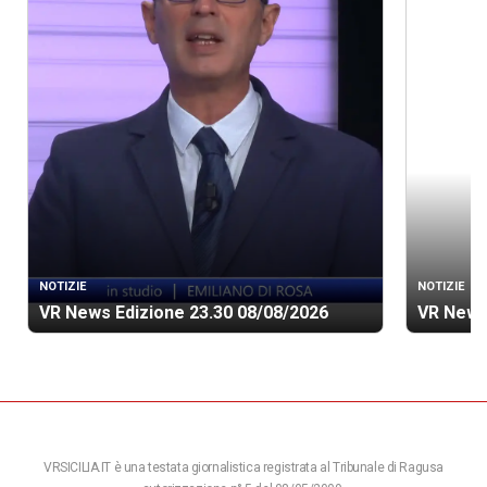
NOTIZIE
NOTIZIE
VR News Edizione 23.30 08/08/2026
VR News
VRSICILIA.IT è una testata giornalistica registrata al Tribunale di Ragusa