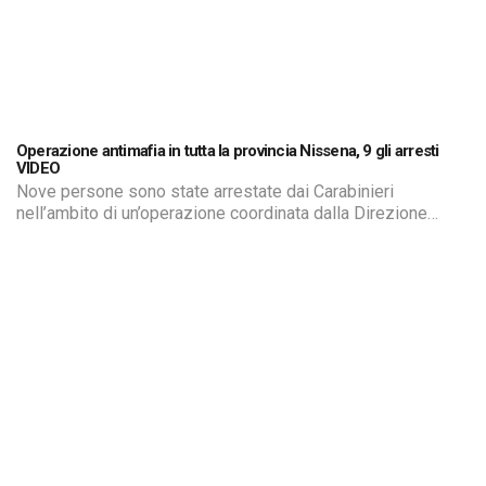
Operazione antimafia in tutta la provincia Nissena, 9 gli arresti
VIDEO
Nove persone sono state arrestate dai Carabinieri
nell’ambito di un’operazione coordinata dalla Direzione
distrettuale antimafia della Procura di Caltanissetta perché
ritenuti appartenenti a un clan mafioso con base a
Campofranco. Sette persone sono state condotte in carcere
e due ai domiciliari, mentre un altro soggetto è irreperibile e
attualmente ricercato. Sono indagati per associazione di […]