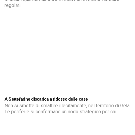
regolari
A Settefarine discarica a ridosso delle case
Non si smette di smaltire illecitamente, nel territorio di Gela.
Le periferie si confermano un nodo strategico per chi
sfrutta vaste zone per depositare di tutto, soprattutto
materiale edile e rifiuti speciali.