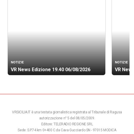
NOTIZIE
NOTIZIE
VR News Edizione 19.40 06/08/2026
VR News
VRSICILIA.IT è una testata giornalistica registrata al Tribunale di Ragusa
autorizzazione n° 5 del 08/05/2009.
Editore: TELERADIO REGIONE SRL
Sede: S.P.74 km 0+400 C.da Cava Gucciardo SN - 97015 MODICA