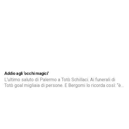
Addio agli ‘occhi magici’
L’ultimo saluto di Palermo a Totò Schillaci. Ai funerali di
Totò goal migliaia di persone. E Bergomi lo ricorda così: “è
stato un eroe per tutti noi”.