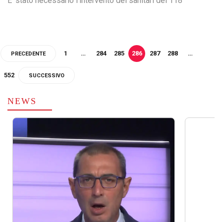
E' stato necessario l'intervento dei sanitari del 118
1
…
284
285
286
287
288
…
PRECEDENTE
552
SUCCESSIVO
NEWS