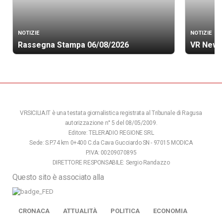
NOTIZIE
NOTIZIE
Rassegna Stampa 06/08/2026
VR News
VRSICILIA.IT è una testata giornalistica registrata al Tribunale di Ragusa
autorizzazione n° 5 del 08/05/2009.
Editore: TELERADIO REGIONE SRL
Sede: S.P.74 km 0+400 C.da Cava Gucciardo SN - 97015 MODICA
P.IVA: 00209070895
DIRETTORE RESPONSABILE: Sergio Randazzo
Questo sito è associato alla
CRONACA
ATTUALITÀ
POLITICA
ECONOMIA