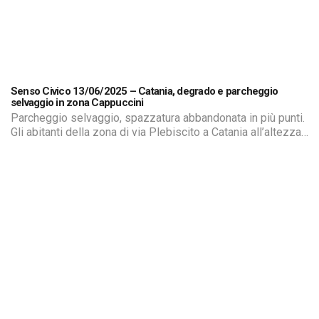
Senso Civico 13/06/2025 – Catania, degrado e parcheggio
selvaggio in zona Cappuccini
Parcheggio selvaggio, spazzatura abbandonata in più punti.
Gli abitanti della zona di via Plebiscito a Catania all’altezza
della chiesa del Sacro Cuore di Gesù ai Cappuccini
chiedono un cambio di marcia per rilanciare una parte della
Città dove non mancano i turisti costretti anche loro ad
assistere a spettacoli poco edificanti.