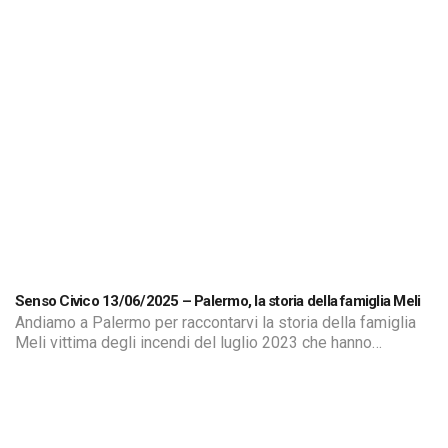
Senso Civico 13/06/2025 – Palermo, la storia della famiglia Meli
Andiamo a Palermo per raccontarvi la storia della famiglia
Meli vittima degli incendi del luglio 2023 che hanno
devastato la loro casa a Bonagia. Le fiamme, alimentate
dalle sterpaglie secche, hanno distrutto l’abitazione di
famiglia a causa della mancata pulizia di un piccolo torrente
che scorre tra le abitazioni del quartiere. Dopo due anni di
[…]