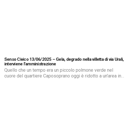
Senso Civico 13/06/2025 – Gela, degrado nella villetta di via Urali,
interviene l’amministrazione
Quello che un tempo era un piccolo polmone verde nel
cuore del quartiere Caposoprano oggi è ridotto a un’area in
stato di completo abbandono. Il parchetto di via Urali, luogo
di ritrovo per famiglie, bambini e anziani, versa oggi in
condizioni disastrose: erba alta, cumuli di rifiuti, sentieri
impraticabili, marciapiedi dissestati e una crescente
infestazione […]