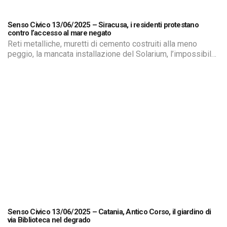
Senso Civico 13/06/2025 – Siracusa, i residenti protestano
contro l’accesso al mare negato
Reti metalliche, muretti di cemento costruiti alla meno
peggio, la mancata installazione del Solarium, l’impossibile
fruizione della spiaggia dello Sbarcadero Santa Lucia a
causa del materiale edile depositato sopra, imprenditori di
strutture turistiche che hanno bloccato l’accesso al mare
per anni. Insomma, le lamentele dei residenti del Quartiere
Santa Lucia a Siracusa, della cosiddetta “Borgata”, […]
Senso Civico 13/06/2025 – Catania, Antico Corso, il giardino di
via Biblioteca nel degrado