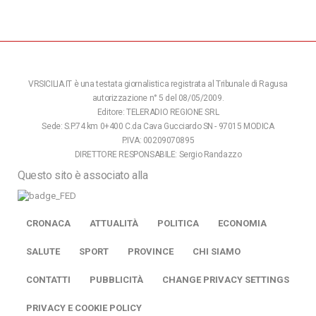
VRSICILIA.IT è una testata giornalistica registrata al Tribunale di Ragusa
autorizzazione n° 5 del 08/05/2009.
Editore: TELERADIO REGIONE SRL
Sede: S.P.74 km 0+400 C.da Cava Gucciardo SN - 97015 MODICA
P.IVA: 00209070895
DIRETTORE RESPONSABILE: Sergio Randazzo
Questo sito è associato alla
CRONACA
ATTUALITÀ
POLITICA
ECONOMIA
SALUTE
SPORT
PROVINCE
CHI SIAMO
CONTATTI
PUBBLICITÀ
CHANGE PRIVACY SETTINGS
PRIVACY E COOKIE POLICY