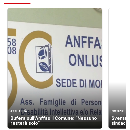
ATTUALITÀ
NOTIZIE
Bufera sull’Anffas il Comune: “Nessuno
Sventato
resterà solo”
sindaco 