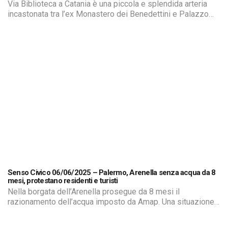
Via Biblioteca a Catania è una piccola e splendida arteria
incastonata tra l’ex Monastero dei Benedettini e Palazzo
Ingrassia. Collega, in mezzo al verde rigoglioso, piazza
Dante a piazza Annibale Riccò. Un gioiello della natura
frequentato da migliaia di studenti universitari e delle
superiori ma anche dai residenti della zona e dai turisti che
in […]
Senso Civico 06/06/2025 – Palermo, Arenella senza acqua da 8
mesi, protestano residenti e turisti
Nella borgata dell’Arenella prosegue da 8 mesi il
razionamento dell’acqua imposto da Amap. Una situazione
diventata intollerabile per residenti, attività commerciali e
turisti che frequentano la zona di mare. Siamo andati a