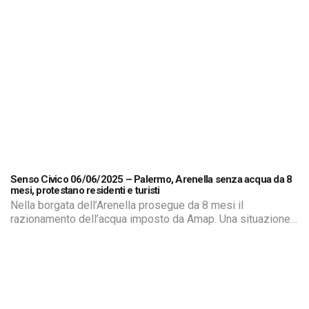
raccogliere le loro testimonianze e il disagio di una
situazione che si protrae da mesi e mette di fronte cittadini
di serie A […]
Senso Civico 06/06/2025 – Palermo, Arenella senza acqua da 8
mesi, protestano residenti e turisti
Nella borgata dell’Arenella prosegue da 8 mesi il
razionamento dell’acqua imposto da Amap. Una situazione
diventata intollerabile per residenti, attività commerciali e
turisti che frequentano la zona di mare. Siamo andati a
raccogliere le loro testimonianze e il disagio di una
situazione che si protrae da mesi e mette di fronte cittadini
di serie A […]