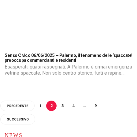
Senso Civico 06/06/2025 – Palermo, il fenomeno delle ‘spaccate’
preoccupa commercianti e residenti
Esasperati, quasi rassegnati. A Palermo è ormai emergenza
vetrine spaccate. Non solo centro storico, furti e rapine
travolgono anche le periferie. Qui siamo al Cep, la vetrina di
una farmacia in frantumi, il bottino di pochi euro. Una volta
dentro la farmacia, si sono buttati sulla cassa senza
neanche considerare i prodotti esposti sugli scaffali.
1
2
3
4
…
9
PRECEDENTE
SUCCESSIVO
NEWS