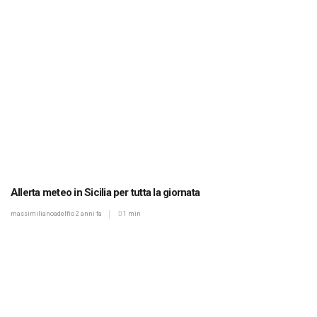
Allerta meteo in Sicilia per tutta la giornata
massimilianoadelfio
2 anni fa
1 min