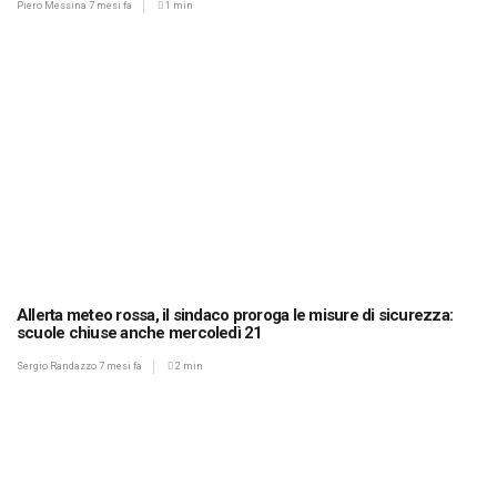
Piero Messina
7 mesi fa
1 min
Allerta meteo rossa, il sindaco proroga le misure di sicurezza:
scuole chiuse anche mercoledì 21
Sergio Randazzo
7 mesi fa
2 min