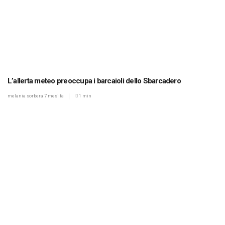
L’allerta meteo preoccupa i barcaioli dello Sbarcadero
melania sorbera
7 mesi fa
1 min