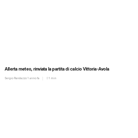
Allerta meteo, rinviata la partita di calcio Vittoria-Avola
Sergio Randazzo
1 anno fa
1 min