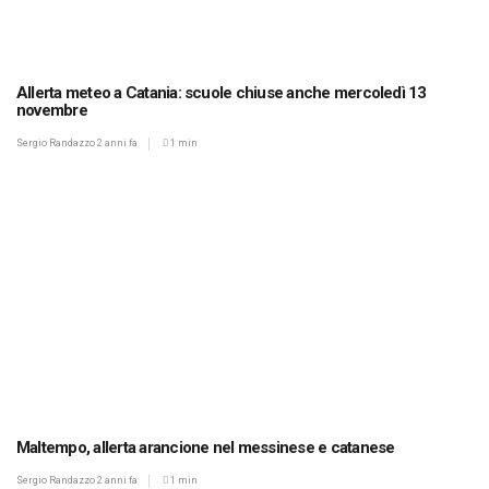
Allerta meteo a Catania: scuole chiuse anche mercoledì 13
novembre
Sergio Randazzo
2 anni fa
1 min
Maltempo, allerta arancione nel messinese e catanese
Sergio Randazzo
2 anni fa
1 min