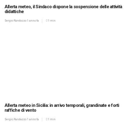
Allerta meteo, il Sindaco dispone la sospensione delle attività
didattiche
Sergio Randazzo
1 anno fa
1 min
Allerta meteo in Sicilia: in arrivo temporali, grandinate e forti
raffiche di vento
Sergio Randazzo
1 anno fa
1 min