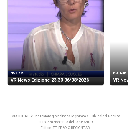
NOTIZIE
NOTIZIE
VR News Edizione 23.30 06/08/2026
VR News
VRSICILIA.IT è una testata giornalistica registrata al Tribunale di Ragusa
autorizzazione n° 5 del 08/05/2009.
Editore: TELERADIO REGIONE SRL