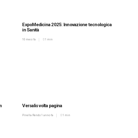
ExpoMedicina 2025: Innovazione tecnologica
in Sanità
10 mesi fa
1 min
m
Versalis volta pagina
Pinella Rendo
1 anno fa
1 min