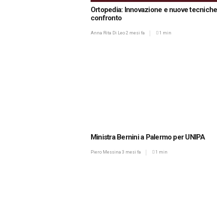
Ortopedia: Innovazione e nuove tecniche
confronto
Anna Rita Di Leo
2 mesi fa
1 min
Ministra Bernini a Palermo per UNIPA
Piero Messina
3 mesi fa
1 min