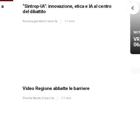
 a
“Sintrop-IA”: innovazione, etica e IA al centro
del dibattito
floriana garofalo
2 mesi fa
1 min
NOT
VR
06
Video Regione abbatte le barriere
Pinella Rendo
5 mesi fa
1 min