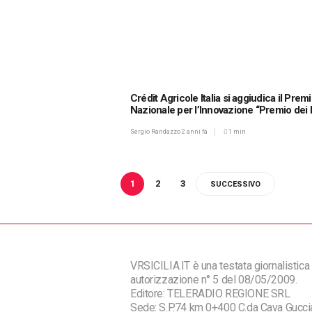
Crédit Agricole Italia si aggiudica il Prem
Nazionale per l’Innovazione “Premio dei
Sergio Randazzo
2 anni fa
1 min
1
2
3
SUCCESSIVO
VRSICILIA.IT è una testata giornalistica 
autorizzazione n° 5 del 08/05/2009.
Editore: TELERADIO REGIONE SRL
Sede: S.P.74 km 0+400 C.da Cava Guc