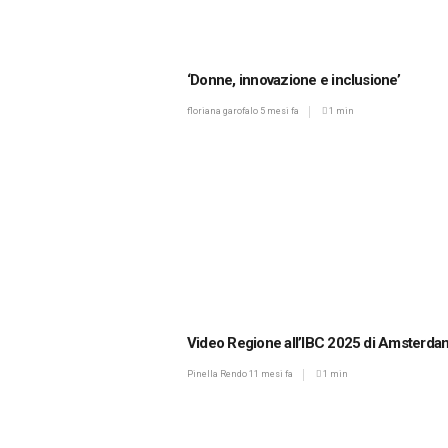
‘Donne, innovazione e inclusione’
floriana garofalo
5 mesi fa
1 min
Video Regione all’IBC 2025 di Amsterda
Pinella Rendo
11 mesi fa
1 min