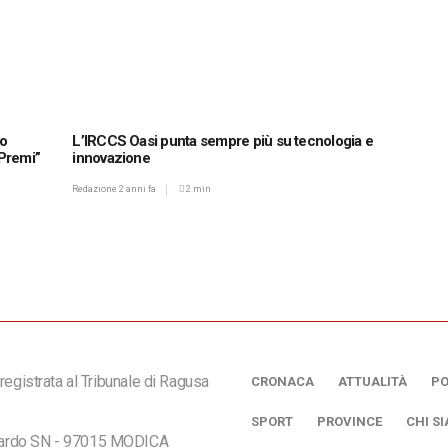
io
L’IRCCS Oasi punta sempre più su tecnologia e
 Premi”
innovazione
Redazione
2 anni fa
2 min
registrata al Tribunale di Ragusa
CRONACA
ATTUALITÀ
PO
SPORT
PROVINCE
CHI S
ciardo SN - 97015 MODICA