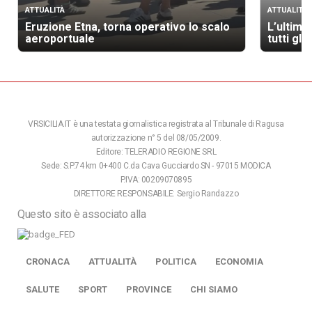
ATTUALITÀ
ATTUALITÀ
Eruzione Etna, torna operativo lo scalo
L’ultimo
aeroportuale
tutti gli
VRSICILIA.IT è una testata giornalistica registrata al Tribunale di Ragusa
autorizzazione n° 5 del 08/05/2009.
Editore: TELERADIO REGIONE SRL
Sede: S.P.74 km 0+400 C.da Cava Gucciardo SN - 97015 MODICA
P.IVA: 00209070895
DIRETTORE RESPONSABILE: Sergio Randazzo
Questo sito è associato alla
CRONACA
ATTUALITÀ
POLITICA
ECONOMIA
SALUTE
SPORT
PROVINCE
CHI SIAMO