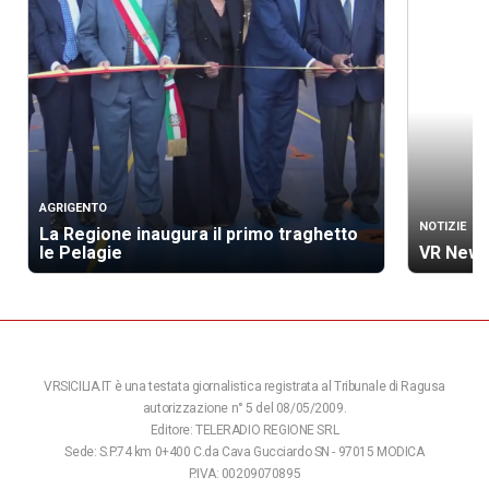
AGRIGENTO
NOTIZIE
La Regione inaugura il primo traghetto
le Pelagie
VR News
VRSICILIA.IT è una testata giornalistica registrata al Tribunale di Ragusa
autorizzazione n° 5 del 08/05/2009.
Editore: TELERADIO REGIONE SRL
Sede: S.P.74 km 0+400 C.da Cava Gucciardo SN - 97015 MODICA
P.IVA: 00209070895