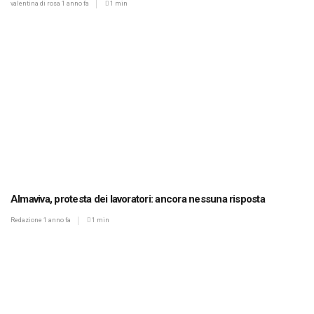
valentina di rosa
1 anno fa
1 min
Almaviva, protesta dei lavoratori: ancora nessuna risposta
Redazione
1 anno fa
1 min