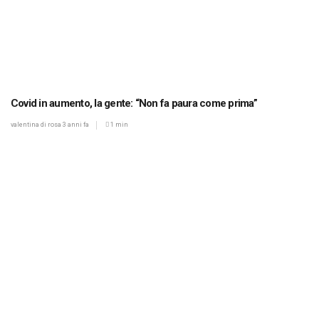
Covid in aumento, la gente: “Non fa paura come prima”
valentina di rosa
3 anni fa
1 min