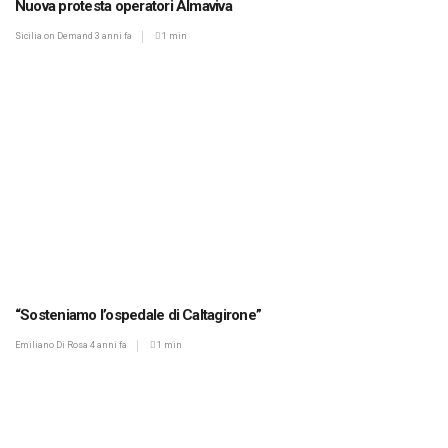
Nuova protesta operatori Almaviva
Sicilia on Demand
3 anni fa
1 min
“Sosteniamo l’ospedale di Caltagirone”
Emiliano Di Rosa
4 anni fa
1 min