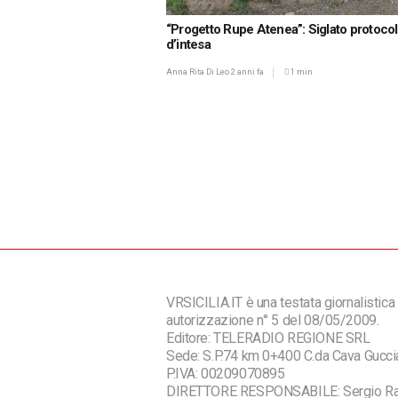
“Progetto Rupe Atenea”: Siglato protocol
d’intesa
Anna Rita Di Leo
2 anni fa
1 min
VRSICILIA.IT è una testata giornalistica 
autorizzazione n° 5 del 08/05/2009.
Editore: TELERADIO REGIONE SRL
Sede: S.P.74 km 0+400 C.da Cava Guc
P.IVA: 00209070895
DIRETTORE RESPONSABILE: Sergio R