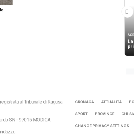
lo
AGR
La
pr
registrata al Tribunale di Ragusa
CRONACA
ATTUALITÀ
PO
SPORT
PROVINCE
CHI S
ciardo SN - 97015 MODICA
CHANGE PRIVACY SETTINGS
andazzo