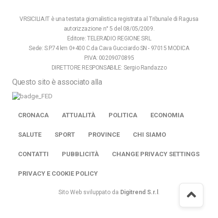
VRSICILIA.IT è una testata giornalistica registrata al Tribunale di Ragusa
autorizzazione n° 5 del 08/05/2009.
Editore: TELERADIO REGIONE SRL
Sede: S.P.74 km 0+400 C.da Cava Gucciardo SN - 97015 MODICA
P.IVA: 00209070895
DIRETTORE RESPONSABILE: Sergio Randazzo
Questo sito è associato alla
CRONACA
ATTUALITÀ
POLITICA
ECONOMIA
SALUTE
SPORT
PROVINCE
CHI SIAMO
CONTATTI
PUBBLICITÀ
CHANGE PRIVACY SETTINGS
PRIVACY E COOKIE POLICY
Sito Web sviluppato da
Digitrend S.r.l
.