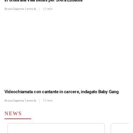
In 6mila alla Villa Bellini per Sfera Ebbasta
Bruno Capanna
1 anno fa
1 min
Videochiamata con cantante in carcere, indagato Baby Gang
Bruno Capanna
1 anno fa
1 min
NEWS