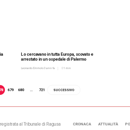
ia
Lo cercavano in tutta Europa, scovato e
arrestato in un ospedale di Palermo
Leonardo Emmolo
3 anni fa
1 min
78
679
680
…
721
SUCCESSIVO
registrata al Tribunale di Ragusa
CRONACA
ATTUALITÀ
PO