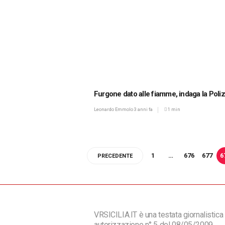
Furgone dato alle fiamme, indaga la Poliz
Leonardo Emmolo
3 anni fa
1 min
1
…
676
677
6
PRECEDENTE
VRSICILIA.IT è una testata giornalistica 
autorizzazione n° 5 del 08/05/2009.