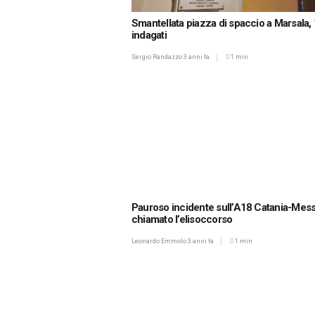
Smantellata piazza di spaccio a Marsala,
indagati
Sergio Randazzo
3 anni fa
1 min
Pauroso incidente sull’A18 Catania-Mess
chiamato l’elisoccorso
Leonardo Emmolo
3 anni fa
1 min