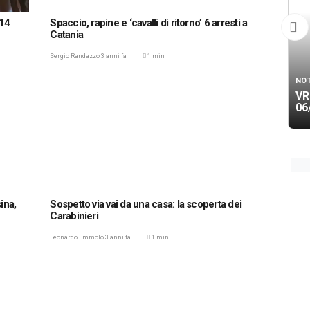
 14
Spaccio, rapine e ‘cavalli di ritorno’ 6 arresti a
Catania
Sergio Randazzo
3 anni fa
1 min
NOT
VR
06
ina,
Sospetto via vai da una casa: la scoperta dei
Carabinieri
Leonardo Emmolo
3 anni fa
1 min