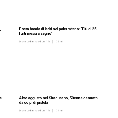
,
Presa banda di ladri nel palermitano: “Più di 25
furti messi a segno”
Leonardo Emmolo
3 anni fa
2 min
e
Altro agguato nel Siracusano, 50enne centrato
da colpi di pistola
Leonardo Emmolo
3 anni fa
1 min