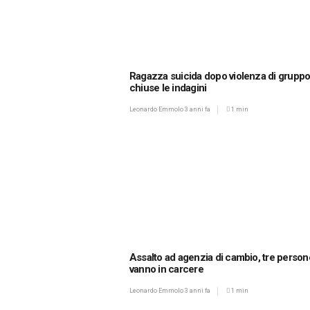
Ragazza suicida dopo violenza di gruppo
chiuse le indagini
Leonardo Emmolo
3 anni fa
1 min
Assalto ad agenzia di cambio, tre person
vanno in carcere
Leonardo Emmolo
3 anni fa
1 min