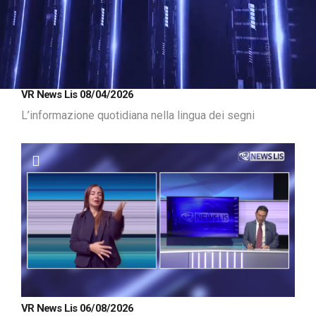
Loaded
:
Unmute
VR News Lis 08/04/2026
10.29%
L’informazione quotidiana nella lingua dei segni
VR News Lis 06/08/2026