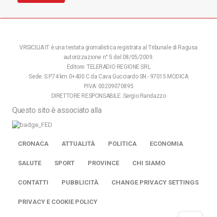
VRSICILIA.IT è una testata giornalistica registrata al Tribunale di Ragusa
autorizzazione n° 5 del 08/05/2009.
Editore: TELERADIO REGIONE SRL
Sede: S.P.74 km 0+400 C.da Cava Gucciardo SN - 97015 MODICA
P.IVA: 00209070895
DIRETTORE RESPONSABILE: Sergio Randazzo
Questo sito è associato alla
CRONACA
ATTUALITÀ
POLITICA
ECONOMIA
SALUTE
SPORT
PROVINCE
CHI SIAMO
CONTATTI
PUBBLICITÀ
CHANGE PRIVACY SETTINGS
PRIVACY E COOKIE POLICY