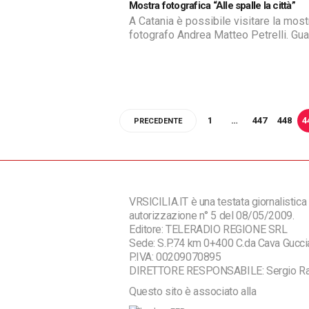
Mostra fotografica “Alle spalle la città”
A Catania è possibile visitare la most
fotografo Andrea Matteo Petrelli. Gu
le fotografie dell'artista significa vol
sguardo verso la diversità, la bellezz
complessità dell‘esistenza.
1
…
447
448
4
PRECEDENTE
VRSICILIA.IT è una testata giornalistica 
autorizzazione n° 5 del 08/05/2009.
Editore: TELERADIO REGIONE SRL
Sede: S.P.74 km 0+400 C.da Cava Guc
P.IVA: 00209070895
DIRETTORE RESPONSABILE: Sergio R
Questo sito è associato alla