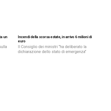
ata
ta un
Incendi della scorsa estate, in arrivo 6 milioni di
euro
sulla
Il Consiglio dei ministri "ha deliberato la
dichiarazione dello stato di emergenza"
rgone.
 di
e si
due
te […]