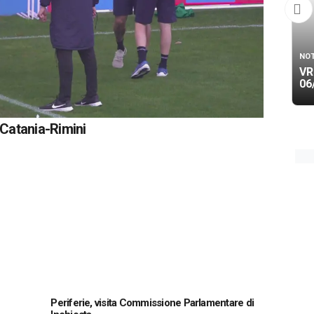
NOT
VR
06
a Catania-Rimini
Periferie, visita Commissione Parlamentare di