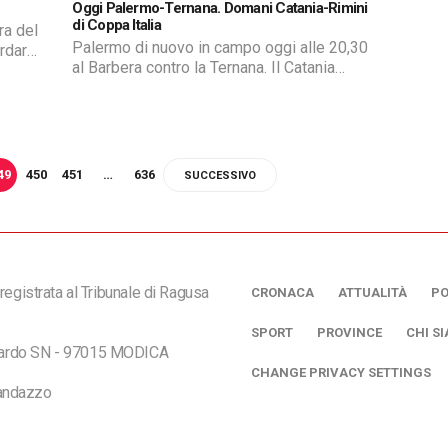
Oggi Palermo-Ternana. Domani Catania-Rimini
di Coppa Italia
ra del
Palermo di nuovo in campo oggi alle 20,30
ardare
al Barbera contro la Ternana. Il Catania
gere lo
domani alla stessa ora si gioca al
a e la
Massimino contro il Rimini l’accesso alla
finale di Coppa Italia. Il Messina è
proiettato al prossimo match con il Brindisi
49
450
451
…
636
SUCCESSIVO
registrata al Tribunale di Ragusa
CRONACA
ATTUALITÀ
PO
SPORT
PROVINCE
CHI S
ciardo SN - 97015 MODICA
CHANGE PRIVACY SETTINGS
andazzo