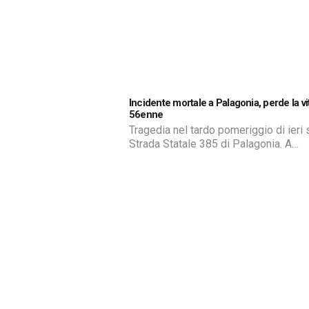
dell’operazione ‘Ultimo brindisi’ della
Guardia di Finanza di Catania, coordin
dalla Procura europea di […]
Incidente mortale a Palagonia, perde la vi
56enne
Tragedia nel tardo pomeriggio di ieri 
Strada Statale 385 di Palagonia. A
scontrarsi frontalmente poco prima
dell’incrocio di Mineo un’Audi e un fu
Ad avere la peggio un uomo di 56 anni
Palagonia, che è morto sul colpo e ch
trovava all’interno del furgone. Altre 
persone sono rimaste ferite e condot