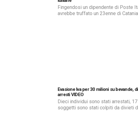
Italiane
Fingendosi un dipendente di Poste It
avrebbe truffato un 23enne di Catania
causandogli un ammanco di 1.390 eur
conto corrente. E’ quanto contesta la
Polizia a un 37enne di Napoli, che è s
denunciato per truffa da agenti del
Commissariato ‘Borgo Ognina’. La vit
aeva ricevuto sulla propria utenza
telefonica due sms apparentemente i
[…]
Evasione Iva per 30 milioni su bevande, d
arresti VIDEO
Dieci individui sono stati arrestati, 17
soggetti sono stati colpiti da divieti d
svolgere attività d’impresa, e beni de
valore di 30 milioni di euro sono stati
sequestrati in relazione a 17 aziende
persone coinvolte. Questo è il resoc