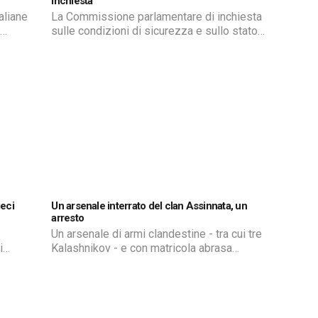
Inchiesta
aliane
La Commissione parlamentare di inchiesta
sulle condizioni di sicurezza e sullo stato
o dal
di degrado di città e periferia, ieri e oggi a
Catania per fare il punto della situazione
tato
nei quartieri più a rischio. I componenti
hanno incontrato istituzioni ed associazioni
tima
ed effettuato audizioni
nviati
ieci
Un arsenale interrato del clan Assinnata, un
arresto
Un arsenale di armi clandestine - tra cui tre
i
Kalashnikov - e con matricola abrasa
l
perfettamente funzionanti e di numerosi
proiettili riconducibile al clan Assinnata di
 e 25
Paternò
onto