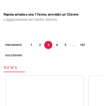
Rapina armata a una 17enne, arrestato un 52enne
L'aggressione nel centro storico
1
2
3
4
5
…
101
PRECEDENTE
SUCCESSIVO
NEWS