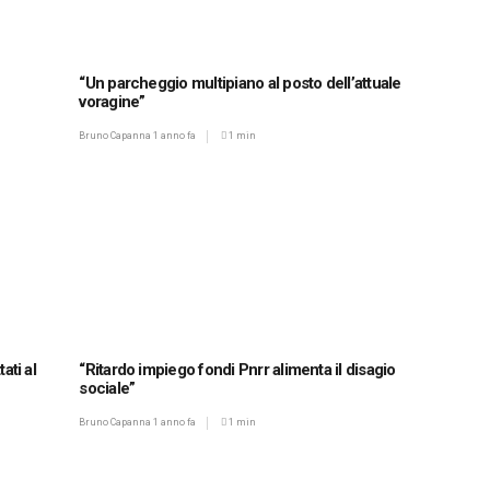
“Un parcheggio multipiano al posto dell’attuale
voragine”
Bruno Capanna
1 anno fa
1 min
tati al
“Ritardo impiego fondi Pnrr alimenta il disagio
sociale”
Bruno Capanna
1 anno fa
1 min