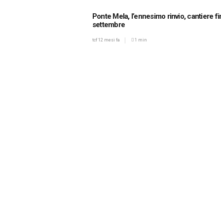
Ponte Mela, l’ennesimo rinvio, cantiere fi
settembre
tcf
12 mesi fa
1 min