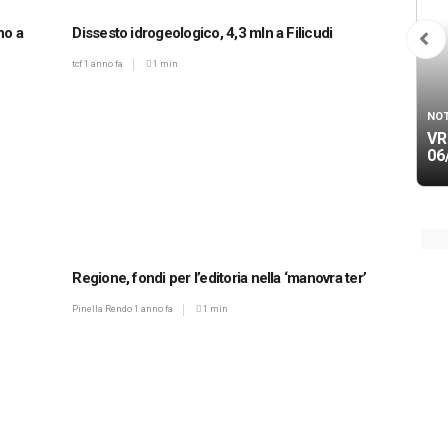
no a
Dissesto idrogeologico, 4,3 mln a Filicudi
tcf
1 anno fa
1 min
NOT
VR
06
Regione, fondi per l’editoria nella ‘manovra ter’
Pinella Rendo
1 anno fa
1 min