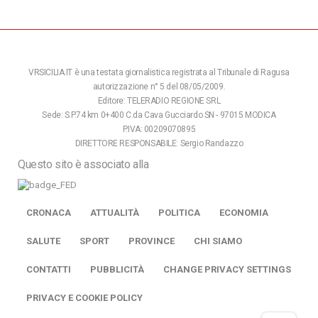
VRSICILIA.IT è una testata giornalistica registrata al Tribunale di Ragusa
autorizzazione n° 5 del 08/05/2009.
Editore: TELERADIO REGIONE SRL
Sede: S.P.74 km 0+400 C.da Cava Gucciardo SN - 97015 MODICA
P.IVA: 00209070895
DIRETTORE RESPONSABILE: Sergio Randazzo
Questo sito è associato alla
CRONACA
ATTUALITÀ
POLITICA
ECONOMIA
SALUTE
SPORT
PROVINCE
CHI SIAMO
CONTATTI
PUBBLICITÀ
CHANGE PRIVACY SETTINGS
PRIVACY E COOKIE POLICY