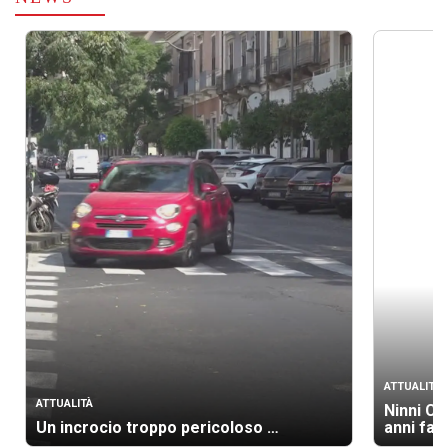
ATTUALITÀ
ATTUALITÀ
Ninni Ca
Un incrocio troppo pericoloso …
anni fa 