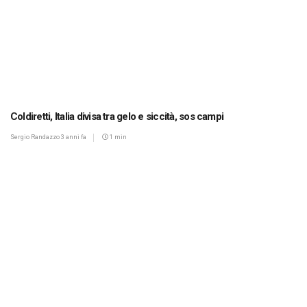
Coldiretti, Italia divisa tra gelo e siccità, sos campi
Sergio Randazzo
3 anni fa
1 min