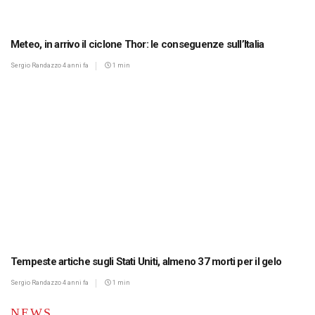
Meteo, in arrivo il ciclone Thor: le conseguenze sull’Italia
Sergio Randazzo
4 anni fa
1 min
Tempeste artiche sugli Stati Uniti, almeno 37 morti per il gelo
Sergio Randazzo
4 anni fa
1 min
NEWS