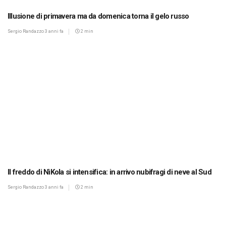
Illusione di primavera ma da domenica torna il gelo russo
Sergio Randazzo
3 anni fa
2 min
Il freddo di NìKola si intensifica: in arrivo nubifragi di neve al Sud
Sergio Randazzo
3 anni fa
2 min