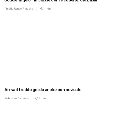
Scuole al gelo: “In classe con le coperte, ora basta”
Pinella Rendo
7 mesi fa
1 min
Arriva il freddo gelido anche con nevicate
Redazione
3 anni fa
1 min