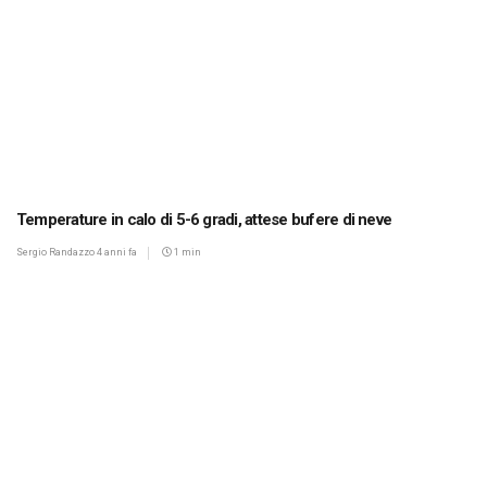
Temperature in calo di 5-6 gradi, attese bufere di neve
Sergio Randazzo
4 anni fa
1 min