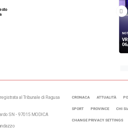
resto
a
NOT
VR
06
registrata al Tribunale di Ragusa
CRONACA
ATTUALITÀ
PO
SPORT
PROVINCE
CHI S
ciardo SN - 97015 MODICA
CHANGE PRIVACY SETTINGS
andazzo