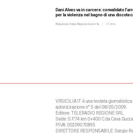
Dani Alves va in carcere: convalidato l’ar
per la violenza nel bagno di una discotec
Redazione Video Regione
4 anni fa
1 min
VRSICILIA.IT è una testata giornalistica 
autorizzazione n° 5 del 08/05/2009.
Editore: TELERADIO REGIONE SRL
Sede: S.P.74 km 0+400 C.da Cava Guc
P.IVA: 00209070895
DIRETTORE RESPONSABILE: Sergio R