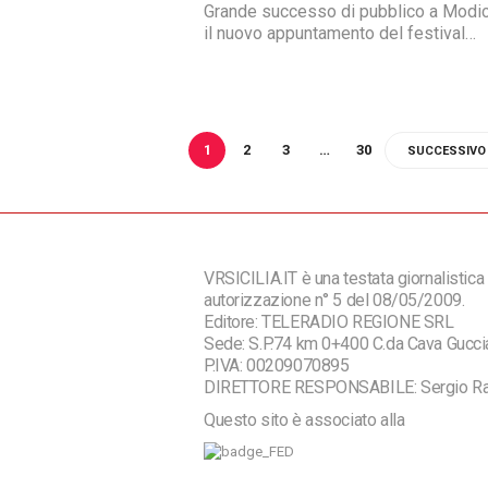
Grande successo di pubblico a Modic
il nuovo appuntamento del festival
letterario Scenari. Sul palco, venerdì s
salita Csaba della Zorza, scrittrice e 
volto televisivo, che ha presentato il
ultimo romanzo intitolato "Io sono Ade
Un incontro intenso che ha offerto
1
2
3
…
30
SUCCESSIVO
profonde riflessioni sulla libertà di sc
delle donne e sul valore del ricominc
VRSICILIA.IT è una testata giornalistica 
autorizzazione n° 5 del 08/05/2009.
Editore: TELERADIO REGIONE SRL
Sede: S.P.74 km 0+400 C.da Cava Guc
P.IVA: 00209070895
DIRETTORE RESPONSABILE: Sergio R
Questo sito è associato alla