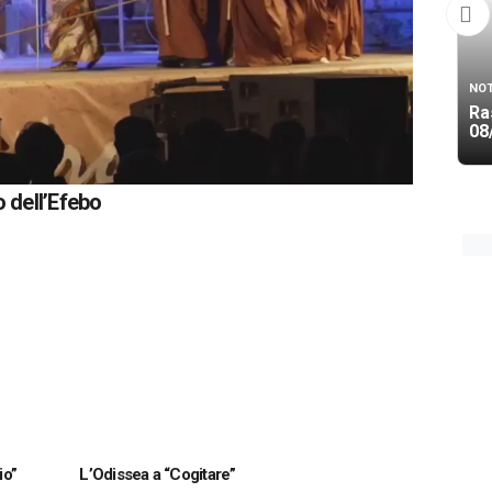
NOT
Ra
08
o dell’Efebo
io”
L’Odissea a “Cogitare”