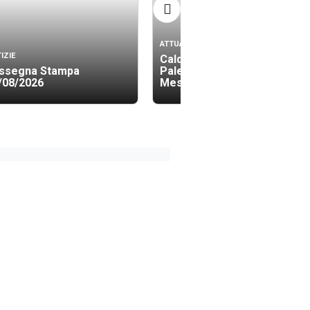
ATTUALITÀ
IZIE
Caldo, bollino rosso a
ssegna Stampa
Palermo, Catania e
/08/2026
Messina