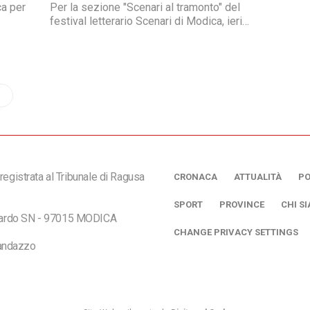
a per
Per la sezione "Scenari al tramonto" del
festival letterario Scenari di Modica, ieri
era, è
sera i riflettori si sono accesi al Belvedere
noto
dell'Itria per l'intensa performance
 suo
dell'attrice Iaia Forte, che ha dato voce alle
le".
pagine di Elsa Morante. Da stasera entra
nel vivo il terzo fine settimana con un poker
elta
di grandissimi nomi
iare
registrata al Tribunale di Ragusa
CRONACA
ATTUALITÀ
PO
SPORT
PROVINCE
CHI S
ciardo SN - 97015 MODICA
CHANGE PRIVACY SETTINGS
andazzo