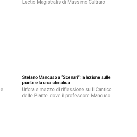
Lectio Magistralis di Massimo Cultraro
Stefano Mancuso a “Scenari”: la lezione sulle
piante e la crisi climatica
Un’ora e mezzo di riflessione su Il Cantico
delle Piante, dove il professore Mancuso
correla scienza, poesia e riflessione civile,
soffermandosi sulla sopravvivenza a
rischio del nostro pianeta.