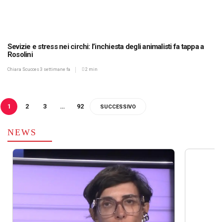
Sevizie e stress nei circhi: l’inchiesta degli animalisti fa tappa a
Rosolini
Chiara Scucces
3 settimane fa
2 min
1
2
3
…
92
SUCCESSIVO
NEWS