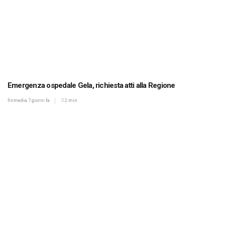
Emergenza ospedale Gela, richiesta atti alla Regione
finmedia
7 giorni fa
2 min