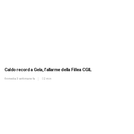
Caldo record a Gela, l’allarme della Fillea CGIL
finmedia
3 settimane fa
2 min