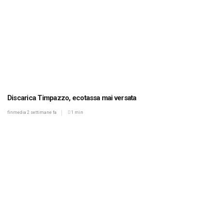
Discarica Timpazzo, ecotassa mai versata
finmedia
2 settimane fa
1 min