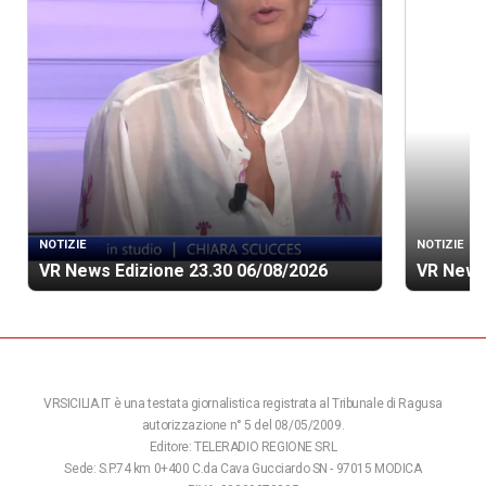
NOTIZIE
NOTIZIE
VR News Edizione 23.30 06/08/2026
VR News
VRSICILIA.IT è una testata giornalistica registrata al Tribunale di Ragusa
autorizzazione n° 5 del 08/05/2009.
Editore: TELERADIO REGIONE SRL
Sede: S.P.74 km 0+400 C.da Cava Gucciardo SN - 97015 MODICA