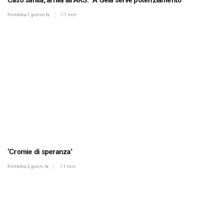
Caso sanità, arriva all’ARS: “A Gela serve potenziamento”
finmedia
1 giorno fa
1 min
‘Cromie di speranza’
finmedia
3 giorni fa
1 min