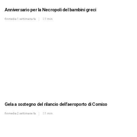
Anniversario per la Necropoli del bambini greci
finmedia
1 settimana fa
1 min
Gela a sostegno del rilancio dell’aeroporto di Comiso
finmedia
2 settimane fa
1 min