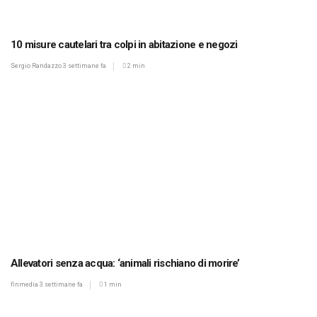
10 misure cautelari tra colpi in abitazione e negozi
Sergio Randazzo
3 settimane fa
2 min
Allevatori senza acqua: ‘animali rischiano di morire’
finmedia
3 settimane fa
1 min